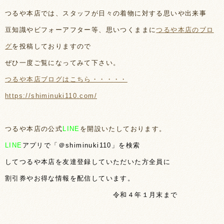
つるや本店では、スタッフが日々の着物に対する思いや出来事
豆知識やビフォーアフター等、思いつくままに
つるや本店のブロ
グ
を投稿しておりますので
ぜひ一度ご覧になってみて下さい。
つるや本店ブログはこちら・・・・・
https://shiminuki110.com/
つるや本店の公式
LINE
を開設いたしております。
LINE
アプリで「＠shiminuki110」を検索
してつるや本店を友達登録していただいた方全員に
割引券やお得な情報を配信しています。
令和４年１月末まで