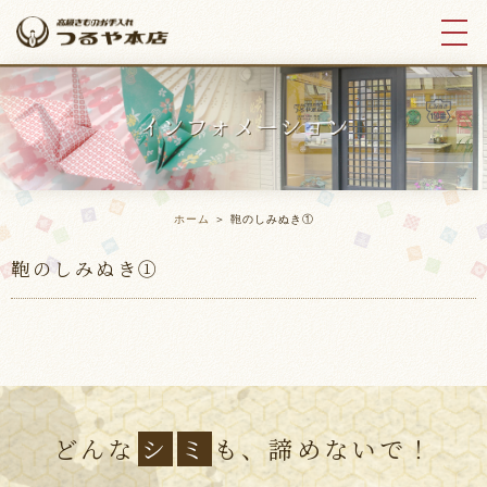
ホーム
＞ 鞄のしみぬき①
鞄のしみぬき①
どんな
シ
ミ
も、諦めないで！